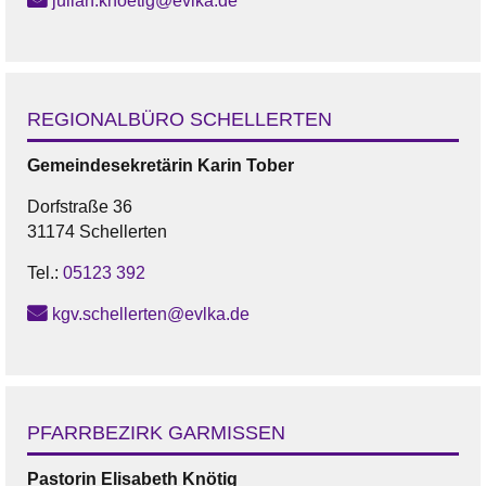
julian.knoetig@evlka.de
REGIONALBÜRO SCHELLERTEN
Gemeindesekretärin
Karin
Tober
Dorfstraße 36
31174 Schellerten
Tel.:
05123 392
kgv.schellerten@evlka.de
PFARRBEZIRK GARMISSEN
Pastorin
Elisabeth
Knötig