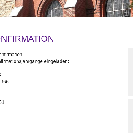
NFIRMATION
nfirmation.
onfirmationsjahrgänge eingeladen:
6
 1966
51